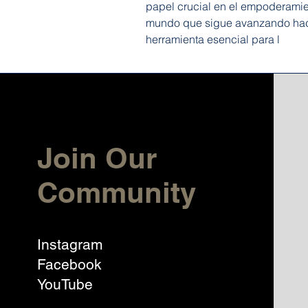
papel crucial en el empoderamien
mundo que sigue avanzando hacia 
herramienta esencial para l
Join Our
Community
Instagram
Facebook
YouTube