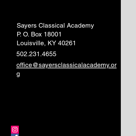
Sayers Classical Academy
P. O. Box 18001
Louisville, KY 40261
502.231.4655
office@sayersclassicalacademy.or
g