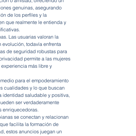
ción o amistad, ofreciendo un 
exiones genuinas, asegurando 
n de los perfiles y la 
n que realmente le entienda y 
icativas.
as. Las usuarias valoran la 
 evolución, todavía enfrenta 
das de seguridad robustas para 
privacidad permite a las mujeres 
 experiencia más libre y 
n medio para el empoderamiento 
us cualidades y lo que buscan 
 identidad saludable y positiva, 
 pueden ser verdaderamente 
es enriquecedoras.
bianas se conectan y relacionan 
e facilita la formación de 
ad, estos anuncios juegan un 