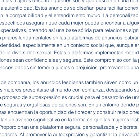
a las mujeres describir quiénes son y qué buscan en una rela
la autenticidad. Estos anuncios se diseñan para facilitar con
 la compatibilidad y el entendimiento mutuo. La personalizació
 específicos aseguran que cada mujer pueda encontrar a alguie
ectativas, creando así una base sólida para relaciones signif
n pilares fundamentales en las plataformas de anuncios lesbian
identidad, especialmente en un contexto social que, aunque en
 de la diversidad sexual. Estas plataformas implementan medi
ciones sean confidenciales y seguras. Este compromiso con la 
necesidades sin temor a juicios o prejuicios, promoviendo una
a de compañía, los anuncios lesbianas también sirven como u
 las mujeres presentarse al mundo con confianza, destacando s
e proceso de autoexpresión es crucial para el desarrollo de una
se seguras y orgullosas de quienes son. En un entorno donde
nas encuentran la oportunidad de florecer y construir relacion
an un avance significativo en la forma en que las mujeres les
oporcionan una plataforma segura, personalizada y discreta qu
edoras. Al promover la autoexpresión y garantizar la privacid