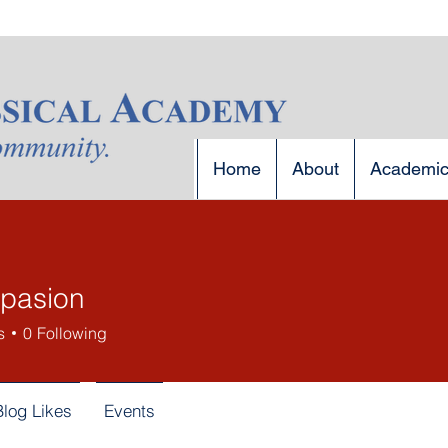
Home
About
Academi
pasion
s
0
Following
Blog Likes
Events