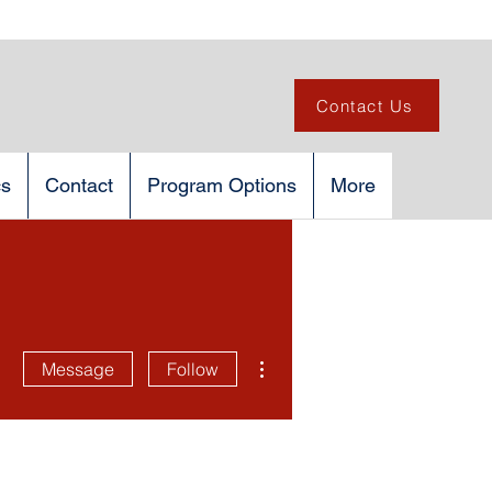
Contact Us
cs
Contact
Program Options
More
More actions
Message
Follow